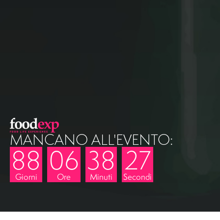
MANCANO ALL'EVENTO:
88
06
38
26
Giorni
Ore
Minuti
Secondi