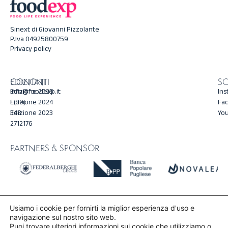
Sinext di Giovanni Pizzolante
P.Iva 04925800759
Privacy policy
CONTATTI
EDIZIONI
SO
info@foodexp.it
Edizione 2025
Ins
+(39)
Edizione 2024
Fa
348
Edizione 2023
Yo
2712176
PARTNERS & SPONSOR
Usiamo i cookie per fornirti la miglior esperienza d'uso e
navigazione sul nostro sito web.
Questo sito
Puoi trovare ulteriori informazioni sui cookie che utilizziamo o