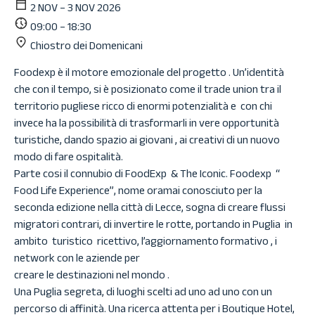
2 NOV – 3 NOV 2026
09:00 – 18:30
Chiostro dei Domenicani
Foodexp è il motore emozionale del progetto . Un’identità
che con il tempo, si è posizionato come il trade union tra il
territorio pugliese ricco di enormi potenzialità e con chi
invece ha la possibilità di trasformarli in vere opportunità
turistiche, dando spazio ai giovani , ai creativi di un nuovo
modo di fare ospitalità.
Parte cosi il connubio di FoodExp & The Iconic. Foodexp “
Food Life Experience”, nome oramai conosciuto per la
seconda edizione nella città di Lecce, sogna di creare flussi
migratori contrari, di invertire le rotte, portando in Puglia in
ambito turistico ricettivo, l’aggiornamento formativo , i
network con le aziende per
creare le destinazioni nel mondo .
Una Puglia segreta, di luoghi scelti ad uno ad uno con un
percorso di affinità. Una ricerca attenta per i Boutique Hotel,