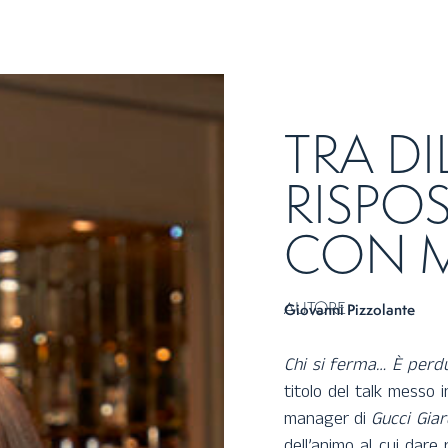
TRA DI
RISPOS
CON M
AUTORE
Giovanni Pizzolante
Chi si ferma… È perd
titolo del talk messo 
manager di
Gucci Giar
dell’animo al cui dare