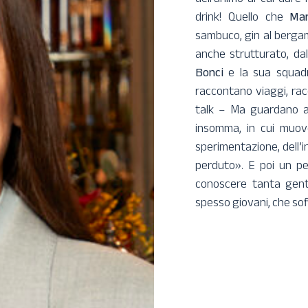
drink! Quello che
Mar
sambuco, gin al bergam
anche strutturato, dal
Bonci
e la sua squadr
raccontano viaggi, rac
talk – Ma guardano a
insomma, in cui muove
sperimentazione, dell’i
perduto». E poi un p
conoscere tanta gente
spesso giovani, che soffi