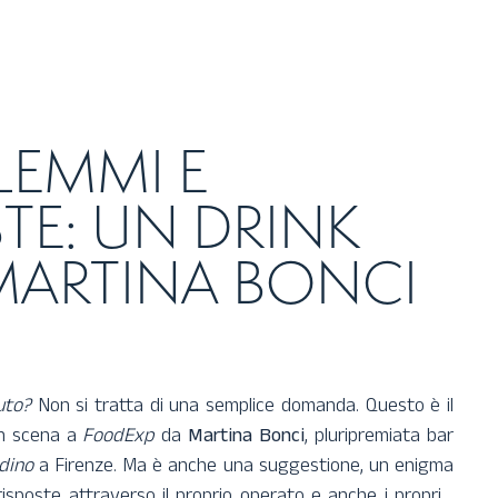
LEMMI E
TE: UN DRINK
ARTINA BONCI
uto?
Non si tratta di una semplice domanda. Questo è il
in scena a
FoodExp
da
Martina Bonci
, pluripremiata bar
dino
a Firenze. Ma è anche una suggestione, un enigma
 risposte attraverso il proprio operato e anche i propri…