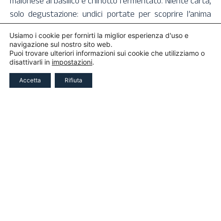
maionese al basilico e chinotto fermentato. Niente carta,
solo degustazione: undici portate per scoprire l’anima
autentica di Portofino. Altro che vecchio lusso.
Usiamo i cookie per fornirti la miglior esperienza d'uso e
navigazione sul nostro sito web.
Puoi trovare ulteriori informazioni sui cookie che utilizziamo o
disattivarli in
impostazioni
.
Accetta
Rifiuta