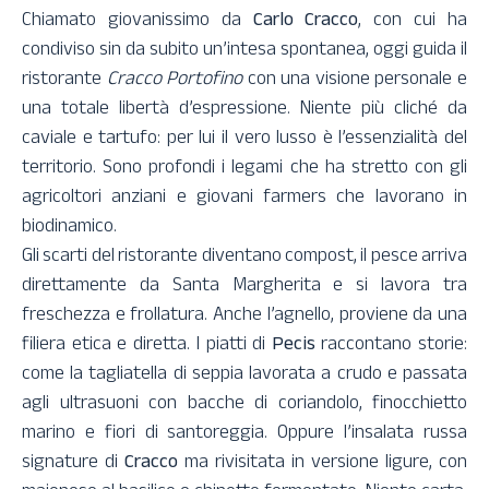
Chiamato giovanissimo da
Carlo Cracco
, con cui ha
condiviso sin da subito un’intesa spontanea, oggi guida il
ristorante
Cracco Portofino
con una visione personale e
una totale libertà d’espressione. Niente più cliché da
caviale e tartufo: per lui il vero lusso è l’essenzialità del
territorio. Sono profondi i legami che ha stretto con gli
agricoltori anziani e giovani farmers che lavorano in
biodinamico.
Gli scarti del ristorante diventano compost, il pesce arriva
direttamente da Santa Margherita e si lavora tra
freschezza e frollatura. Anche l’agnello, proviene da una
filiera etica e diretta. I piatti di
Pecis
raccontano storie:
come la tagliatella di seppia lavorata a crudo e passata
agli ultrasuoni con bacche di coriandolo, finocchietto
marino e fiori di santoreggia. Oppure l’insalata russa
signature di
Cracco
ma rivisitata in versione ligure, con